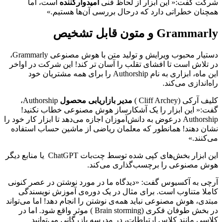
شرکت گفت:« این ابزار از لحاظ فنی
امیدوارکننده
است، اما
همچنان خطراتی دارد که درحال بررسی آن‌ها هستیم.»
Grammarly
و متون قابل تشخیص
دستیار محبوب ویرایش و تولید متن‌ با هوش مصنوعی Grammarly،
در تلاش است تا افشای تقلب را آسان تر کند! این شرکت در اواخر
این ماه، ابزاری به نام Authorship را برای همه مشتریان خود
راه‌اندازی می‌کند.
کلیف آرکی (Cliff Archey )
مدیر بازاریابی محصول
Authorship،
گفت:« این ابزار را یک آشکارساز هوش مصنوعی خطاب نکنید!
Authorship درعوض به دانش‌آموزان اجازه می‌دهد تا ابزار کار خود را
نشان دهند! همانطور که معلمان ریاضی از ماشین حساب استفاده
می‌کنند.»
این ابزار بخش‌های کپی شده توسط چت‌بات ChatGPT یا منابع دیگر
هوش مصنوعی را برچسب‌گذاری می‌کند.
آرچی به آکسیوس گفت: «دیدگاه ما در مورد نوشتن در عصر کنونی
کاملا متناوب است. برای مثال در یک دوره‌ی آموزش نویسندگی
مبتدی، هوش مصنوعی نباید همه‌ی نوشتن را انجام دهد! اما می‌تواند
در بخش طوفان فکری (Brain storming ) موثر واقع شود. اما در
کلاسی مانند کلاس ارتباطات، در مدرسه بازرگانی می‌توانید