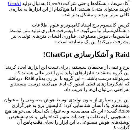
آکادمی‌ها، دانشگاه‌ها و حتی شرکت OpenAi به‌دنبال تولید
GenAI
(تولید محتوای متنی) هستند؛ اما هیچ‌کدام از این ابزارها به‌اندازه‌ی
کافی موثر نبودند و مشکل بدتر شد.
کریس کالیسوم برچ استاد کامپیوتر و علوم اطلاعات
دانشگاه‌پنسیلوانیا می‌گوید: «با پیشرفت فناوری تولید متن توسط
ماشین‌های هوش مصنوعی، فناوری افشای متن‌های تولید‌ی نیز
پیشرفت می‌کند! این یک مسابقه است.»
Raid و آشکارسازی ChatGpt!
برچ و تیمی از محققان سیستمی برای تست این ابزارها ایجاد کردند!
این گروه معتقدند: « ابزارهای تولید متن آنقدر عالی هستند که
نمی‌توانند درست باشند! » این گروه با ابزاری به‌نام
Raid
دریافتند
که آشکارسازهای فعلی آنطور که ادعا می‌کنند، درست نیستند و
به‌راحتی می‌توان آن‌ها را فریب داد.
این ابزار بسیاری از متون تولیدی توسط هوش مصنوعی را به‌عنوان
نوشته‌های یک انسان شناسایی کرد! کالیسون برچ به خبرگزاری
Axios گفت:« این یک معماست، و به‌عنوان یک استاد نمی‌خواهد هیچ
دانشجویی را به تقلب با چت‌بات‌ متهم کند!» ولی او عدم تشخیص
نوشته‌های هوش مصنوعی با این ابزار را به‌پای
دقت پایین
آن
گذاشت!