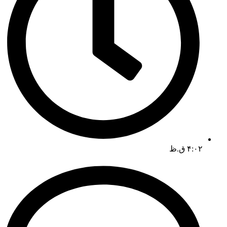
۴:۰۲ ق.ظ