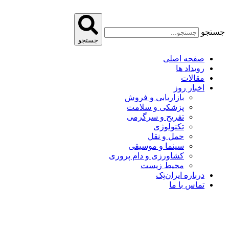
پرش
به
محتوا
جستجو
جستجو
صفحه اصلی
رویداد ها
مقالات
اخبار روز
بازاریابی و فروش
پزشکی و سلامت
تفریح و سرگرمی
تکنولوژی
حمل و نقل
سینما و موسیقی
کشاورزی و دام پروری
محیط زیست
درباره ایران‌تِک
تماس با ما