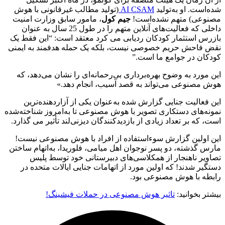
شده‌است. او به‌تولید
AI CSAM
(تولید مطالب غیرقانونی با هوش
مصنوعی) متهم نشده‌است!
جیم کول
، مامور سابق وزارت امنیت
داخلی که فعالیت‌های آنلاین متهم را در طول 25 سال به عنوان
بازرس استثمار کودکان ردیابی می کرد معتقد است: “این فقط یک
نقض فاحش حریم خصوصی نیست، بلکه یک حمله هدفمند به ایمنی
کودکان در جوامع ما است.”
این مورد به وضوح بهره‌برداری بی‌رحمانه‌ای را نشان می‌دهد، که
هوش مصنوعی می‌تواند به قصد آسیب، انجام دهد.»
این فعالیت جنایی گزارش ‌شده به‌عنوان یکی از آزاردهنده‌ترین
نمونه‌های دستکاری تصویر با هوش مصنوعی تا به‌امروز شناخته‌شده
است، که بر تعداد زیادی از بازدیدکنندگان دیزنی‌لند تأثیر می گذارد.
این اولین گزارش سوءاستفاده از افراد با هوش مصنوعی نیست!
مارس گذشته، دو پسر نوجوان اهل میامی، فلوریدا، به‌اتهام ساختن
تصاویر ناهنجار از همکلاسی‌های دبیرستانی خود توسط پلیس
دستگیر شدند! که اولین مورد از اتهامات جنایی ایالات متحده در
رابطه با هوش مصنوعی بود.
بیشتر بخوانید:
تاثیر هوش مصنوعی در حملات فیشینگ!