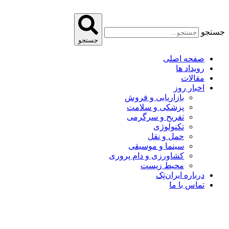
پرش
به
محتوا
جستجو
جستجو
صفحه اصلی
رویداد ها
مقالات
اخبار روز
بازاریابی و فروش
پزشکی و سلامت
تفریح و سرگرمی
تکنولوژی
حمل و نقل
سینما و موسیقی
کشاورزی و دام پروری
محیط زیست
درباره ایران‌تِک
تماس با ما