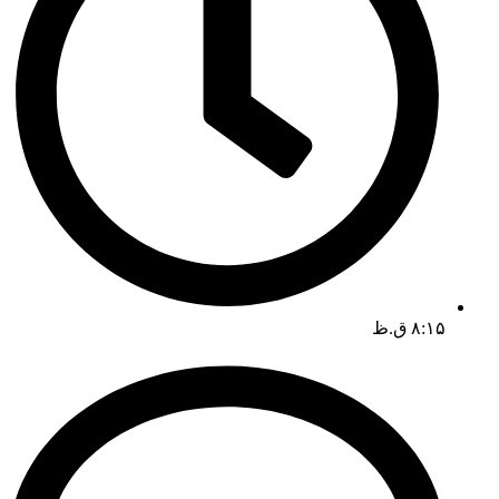
۸:۱۵ ق.ظ