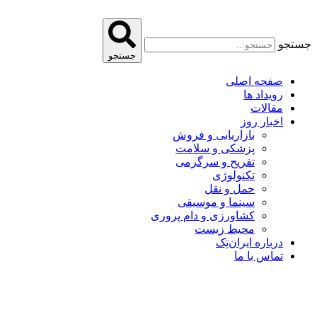
پرش
به
محتوا
جستجو
جستجو
صفحه اصلی
رویداد ها
مقالات
اخبار روز
بازاریابی و فروش
پزشکی و سلامت
تفریح و سرگرمی
تکنولوژی
حمل و نقل
سینما و موسیقی
کشاورزی و دام پروری
محیط زیست
درباره ایران‌تِک
تماس با ما