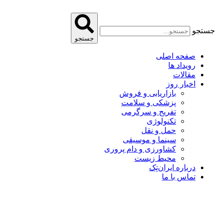
پرش
به
محتوا
جستجو
جستجو
صفحه اصلی
رویداد ها
مقالات
اخبار روز
بازاریابی و فروش
پزشکی و سلامت
تفریح و سرگرمی
تکنولوژی
حمل و نقل
سینما و موسیقی
کشاورزی و دام پروری
محیط زیست
درباره ایران‌تِک
تماس با ما