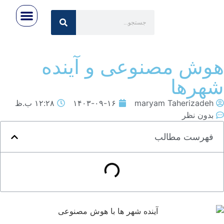
رویداد ها
تماس با ما
اخبار روز
صفحه اصلی
درباره ایران‌تِک
وش مصنوعی و آینده
هرها
maryam Taherizadeh
۱۴۰۳-۰۹-۱۶
۱۲:۲۸ ب.ظ
بدون نظر
فهرست مطالب