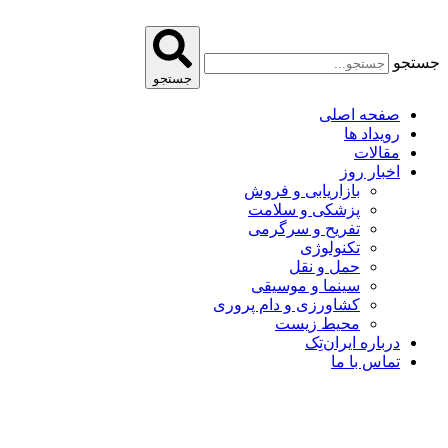
پرش
به
محتوا
جستجو
جستجو
صفحه اصلی
رویداد ها
مقالات
اخبار روز
بازاریابی و فروش
پزشکی و سلامت
تفریح و سرگرمی
تکنولوژی
حمل و نقل
سینما و موسیقی
کشاورزی و دام پروری
محیط زیست
درباره ایران‌تِک
تماس با ما