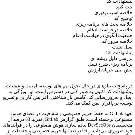
پیشنهادات کد
چت کنید
خلاصه آسیب پذیری
توضیح کد
خلاصه بحث های برنامه ریزی
خلاصه درخواست ادغام
جمعیت الگوی درخواست ادغام
خلاصه مرور کد
نسل تست
پیشنهادات Git
بررسی دلیل ریشه ای
برنامه ریزی شرح نسل
پیش بینی جریان ارزش
.
در پاسخ به نیازهای در حال تحول تیم های توسعه، امنیت و عملیات،
پیشنهادات کد اکنون به طور کلی در دسترس است. این ویژگی به
ایجاد و به‌روزرسانی کد، کاهش بار شناختی، افزایش کارایی و تسریع
توسعه نرم‌افزار ایمن کمک می‌کند.
تعهد GitLab به حفظ حریم خصوصی و شفافیت در فضای هوش
مصنوعی برجسته است. طبق گزارش GitLab، تقریبا 83 درصد از
متخصصان DevSecOps پیاده سازی هوش مصنوعی را در فرآیندهای
خود ضروری می‌دانند و 95 درصد آنها حریم خصوصی و حفاظت از