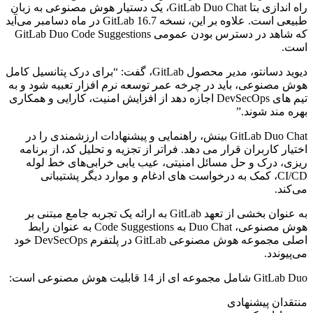
راه اندازی بتا GitLab Duo Chat، یک دستیار هوش مصنوعی به زبان
طبیعی است. علاوه بر این، نسخه GitLab 16.7 در ماه دسامبر می‌‌‌آید
که شاهد در دسترس بودن عمومی GitLab Duo Code Suggestions
است.
دیوید دسانتو، مدیر محصول GitLab، گفت: “برای درک پتانسیل کامل
هوش مصنوعی، باید در چرخه عمر توسعه نرم افزار تعبیه شود و به
تیم های DevSecOps اجازه دهد از افزایش امنیت، کارایی و همکاری
بهره مند شوند.”
GitLab Duo Chat بینش، راهنمایی و پیشنهادات ارزشمندی را در
اختیار کاربران قرار می دهد. فراتر از تجزیه و تحلیل کد، از برنامه
ریزی، درک و حل مسائل امنیتی، عیب یابی خرابی‌های خط لوله
CI/CD، کمک به درخواست های ادغام و موارد دیگر پشتیبانی
می‌کند.
به عنوان بخشی از تعهد GitLab به ارائه یک تجربه جامع مبتنی بر
هوش مصنوعی، Duo Chat به Code Suggestions به عنوان رابط
اصلی مجموعه هوش مصنوعی GitLab در پلتفرم DevSecOps خود
می‌پیوندد.
GitLab Duo شامل مجموعه ای از 14 قابلیت هوش مصنوعی است:
منتقدان پیشنهادی