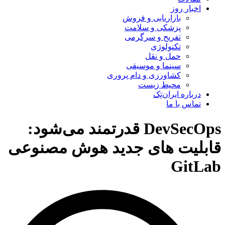
اخبار روز
بازاریابی و فروش
پزشکی و سلامت
تفریح و سرگرمی
تکنولوژی
حمل و نقل
سینما و موسیقی
کشاورزی و دام پروری
محیط زیست
درباره ایران‌تِک
تماس با ما
DevSecOps قدرتمند می‌شود:
قابلیت های جدید هوش مصنوعی
GitLab