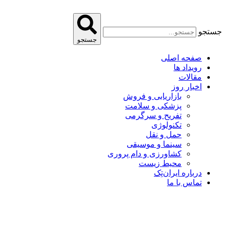
پرش
به
محتوا
جستجو
جستجو
صفحه اصلی
رویداد ها
مقالات
اخبار روز
بازاریابی و فروش
پزشکی و سلامت
تفریح و سرگرمی
تکنولوژی
حمل و نقل
سینما و موسیقی
کشاورزی و دام پروری
محیط زیست
درباره ایران‌تِک
تماس با ما