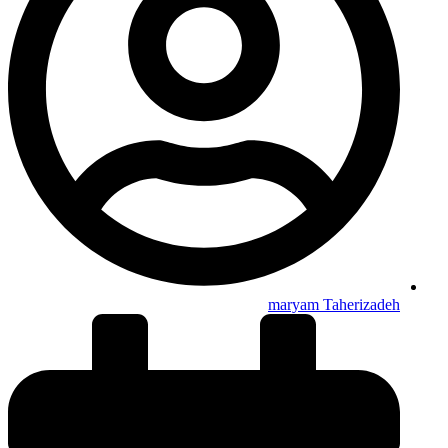
maryam Taherizadeh