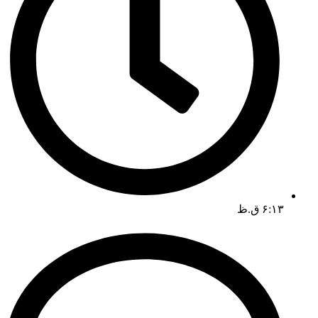
۶:۱۳ ق.ظ