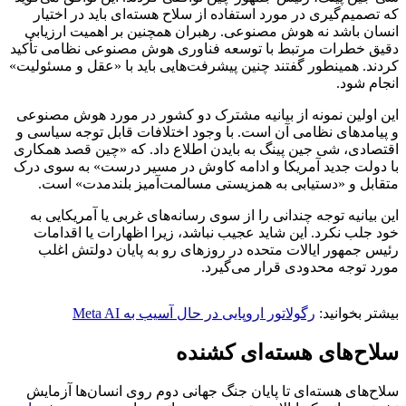
که تصمیم‌گیری در مورد استفاده از سلاح هسته‌ای باید در اختیار
انسان باشد نه هوش مصنوعی. رهبران همچنین بر اهمیت ارزیابی
دقیق خطرات مرتبط با توسعه فناوری هوش مصنوعی نظامی تأکید
کردند. همینطور گفتند چنین پیشرفت‌هایی باید با «عقل و مسئولیت»
انجام شود.
این اولین نمونه از بیانیه مشترک دو کشور در مورد هوش مصنوعی
و پیامدهای نظامی آن است. با وجود اختلافات قابل توجه سیاسی و
اقتصادی، شی جین پینگ به بایدن اطلاع داد. که «چین قصد همکاری
با دولت جدید آمریکا و ادامه کاوش در مسیر درست» به سوی درک
متقابل و «دستیابی به همزیستی مسالمت‌آمیز بلندمدت» است.
این بیانیه توجه چندانی را از سوی رسانه‌های غربی یا آمریکایی به
خود جلب نکرد. این شاید عجیب نباشد، زیرا اظهارات یا اقدامات
رئیس جمهور ایالات متحده در روزهای رو به پایان دولتش اغلب
مورد توجه محدودی قرار می‌گیرد.
بیشتر بخوانید:
رگولاتور اروپایی در حال آسیب به Meta AI
سلاح‌های هسته‌ای کشنده
سلاح‌های هسته‌ای تا پایان جنگ جهانی دوم روی انسان‌ها آزمایش