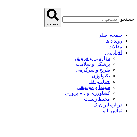
پرش
به
محتوا
جستجو
جستجو
صفحه اصلی
رویداد ها
مقالات
اخبار روز
بازاریابی و فروش
پزشکی و سلامت
تفریح و سرگرمی
تکنولوژی
حمل و نقل
سینما و موسیقی
کشاورزی و دام پروری
محیط زیست
درباره ایران‌تِک
تماس با ما