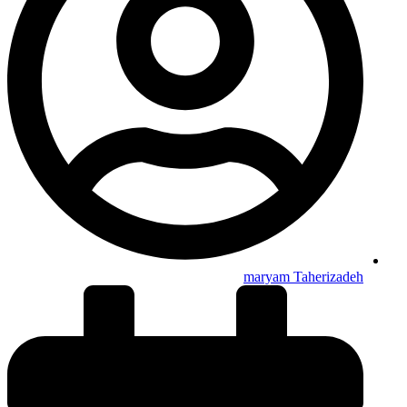
maryam Taherizadeh