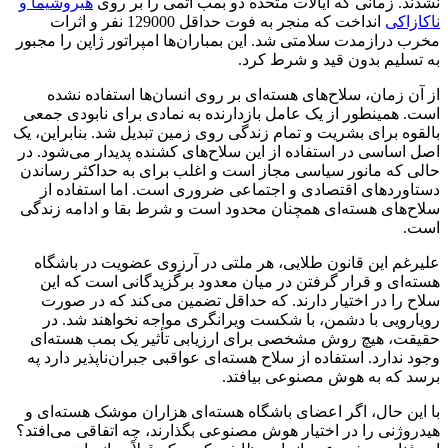
نشدند. زمانی که ایالات متحده دو بمب اتمی را بر روی
هیروشیما و
ناکازاکی
انداخت که منجر به فوت حداقل 129000 نفر و اثرات
مخرب درازمدت سلامتی شد. این بمباران‌ها امپراتور ژاپن را مجبور
به تسلیم بدون قید و شرط کرد.
از آن زمان، سلاح‌های هسته‌ای بر روی انسان‌ها استفاده نشده
است. همینطور از یک عامل بازدارنده به نمادی برای نابودی جمعی
بالقوه برای بشریت و تمام زندگی روی زمین تبدیل شد. بنابراین، یک
اصل اساسی در استفاده از این سلاح‌های کشنده پدیدار می‌شود. در
حالی که مانور سیاسی مجاز است و اغلب برای به حداکثر رساندن
دستاوردهای اقتصادی و اجتماعی ضروری است. اما استفاده از
سلاح‌های هسته‌ای همچنان محدود است و شرط بقا و ادامه زندگی
است.
علیرغم این قانون طلایی، هر ملتی در آرزوی عضویت در باشگاه
هسته‌ای و قرار گرفتن در میان معدود برگزیدگانی است که این
سلاح را در اختیار دارند. که حداقل تضمین می‌کند که در صورت
رویارویی با دشمن، با شکست ویرانگری مواجه نخواهند شد. در
حقیقت، هیچ روش مشخصی برای ارزیابی تأثیر یک بمب هسته‌ای
وجود ندارد. استفاده از سلاح هسته‌ای عواقبی جبران‌ناپذیر دارد په
برسد که به هوش مصنوعی بیافتد.
با این حال، اگر اعضای باشگاه هسته‌ای هزاران موشک هسته‌ای و
هیدروژنی را در اختیار هوش مصنوعی بگذارند، چه اتفاقی می‌افتد؟