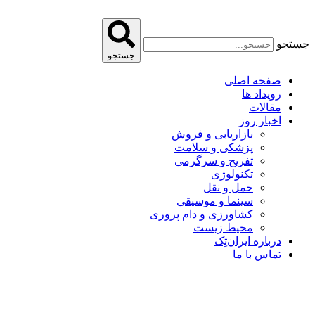
پرش
به
محتوا
جستجو
جستجو
صفحه اصلی
رویداد ها
مقالات
اخبار روز
بازاریابی و فروش
پزشکی و سلامت
تفریح و سرگرمی
تکنولوژی
حمل و نقل
سینما و موسیقی
کشاورزی و دام پروری
محیط زیست
درباره ایران‌تِک
تماس با ما