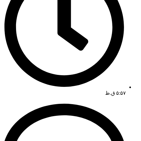
۵:۵۷ ق.ظ