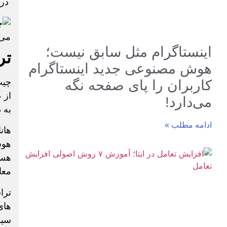
در 
اینستاگرام مثل سابق نیست؛
تر
هوش مصنوعی جدید اینستاگرام
چیپ
کاربران را پای صفحه نگه
از 
می‌دارد!
به 
ادامه مطلب »
هان
هوش
هست
معا
های