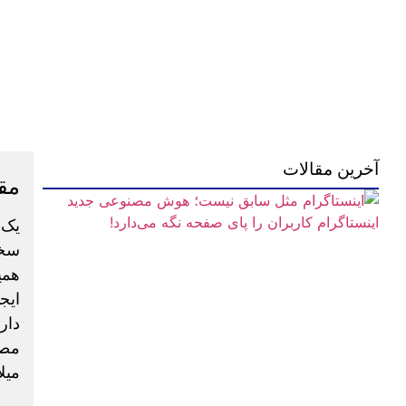
آخرین مقالات
مق
یک 
سخت
ایج
دار
میلادی بازار 109می