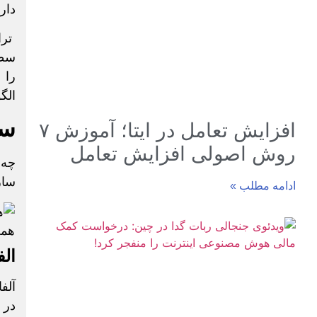
دارن
ترا
سطو
را 
الگ
سا
افزایش تعامل در ایتا؛ آموزش ۷
روش اصولی افزایش تعامل
چه 
ساز
ادامه مطلب »
الف
آلف
در 