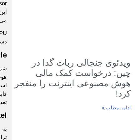
این
می 
دست
le
ویدئوی جنجالی ربات گدا در
شرک
چین: درخواست کمک مالی
هوش
هوش مصنوعی اینترنت را منفجر
است
کرد!
تعد
ادامه مطلب »
tel
به 
ترا