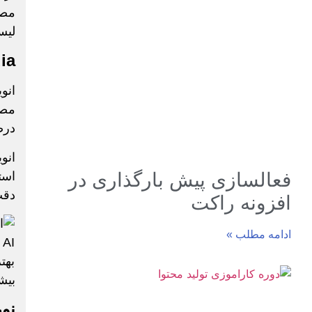
مصن
لیس
ia
انو
درص
فعالسازی پیش بارگذاری در
دقت
افزونه راکت
ادامه مطلب »
بیش
نور