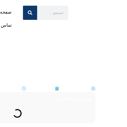
صفحه 
تماس ب
تراشه‌های هوش مصنوعی و 
انگیز آن!
Nafiseh Nasr
۱۴۰۳-۰۷-۲۱
۱۲:۴۱ ب.ظ
فهرست مطالب