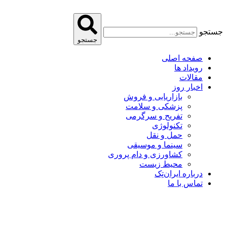
پرش
به
محتوا
جستجو
جستجو
صفحه اصلی
رویداد ها
مقالات
اخبار روز
بازاریابی و فروش
پزشکی و سلامت
تفریح و سرگرمی
تکنولوژی
حمل و نقل
سینما و موسیقی
کشاورزی و دام پروری
محیط زیست
درباره ایران‌تِک
تماس با ما