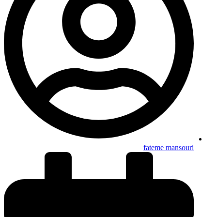
fateme mansouri