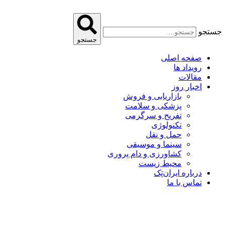
پرش
به
محتوا
جستجو
جستجو
صفحه اصلی
رویداد ها
مقالات
اخبار روز
بازاریابی و فروش
پزشکی و سلامت
تفریح و سرگرمی
تکنولوژی
حمل و نقل
سینما و موسیقی
کشاورزی و دام پروری
محیط زیست
درباره ایران‌تِک
تماس با ما