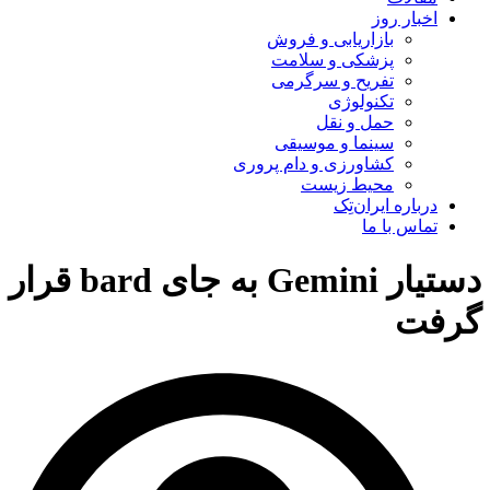
اخبار روز
بازاریابی و فروش
پزشکی و سلامت
تفریح و سرگرمی
تکنولوژی
حمل و نقل
سینما و موسیقی
کشاورزی و دام پروری
محیط زیست
درباره ایران‌تِک
تماس با ما
دستیار Gemini به جای bard قرار
گرفت