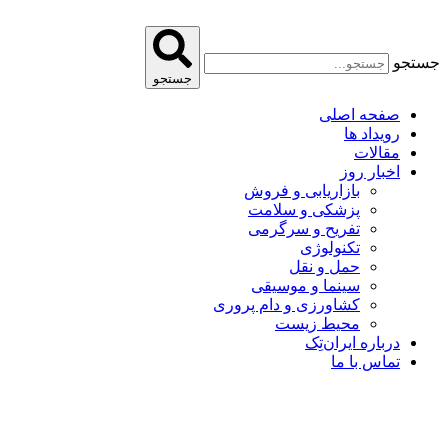
پرش
به
محتوا
جستجو
جستجو
صفحه اصلی
رویداد ها
مقالات
اخبار روز
بازاریابی و فروش
پزشکی و سلامت
تفریح و سرگرمی
تکنولوژی
حمل و نقل
سینما و موسیقی
کشاورزی و دام پروری
محیط زیست
درباره ایران‌تِک
تماس با ما