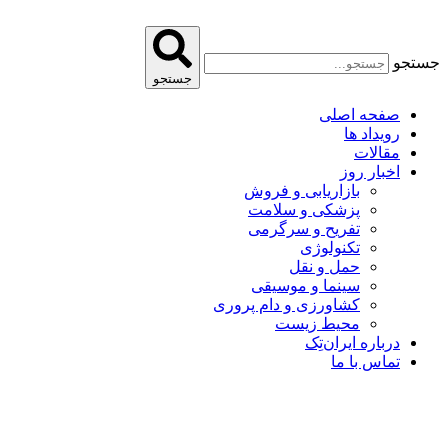
پرش
به
محتوا
جستجو
جستجو
صفحه اصلی
رویداد ها
مقالات
اخبار روز
بازاریابی و فروش
پزشکی و سلامت
تفریح و سرگرمی
تکنولوژی
حمل و نقل
سینما و موسیقی
کشاورزی و دام پروری
محیط زیست
درباره ایران‌تِک
تماس با ما