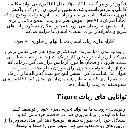
فیگور در توییتر گفت: با OpenAI، مدل 01 اکنون می‌ تواند مکالمه
کاملی با مردم داشته باشد. همچنین توانایی آن در درک و واکنش
فوری به تعاملات انسانی بسیار زیاد است. این شرکت توضیح داد که
اتحاد اخیرش با OpenAI هوش بصری و زبانی سطح بالایی را برای
ربات‌ هایش به ارمغان می‌ آورد. همچنین امکان عملکرد ربات‌ های
سریع و ماهرانه را برای استفاده انسان ها فراهم می‌کند.
در ویدئو، مدل01 با سازنده خود (کوری لینچ) به راحتی تعامل برقرار
می کند. این ربات در چندین کار در یک آشپزخانه از جمله شناسایی
سیب، ظروف و فنجان ها مورد آزمایش قرار می گیرد. زمانی که
لینچ از ربات خواست چیزی برای خوردن به او بدهد، سیب را به
عنوان غذا شناسایی کرد. سپس لینچ خواست که زباله‌ ها را در یک
سبد جمع‌ آوری کند و به طور همزمان از آن سؤال کند تا قابلیت‌ های
چندوظیفه‌ ای ربات را نشان دهد.
توانایی های ربات Figure
او نوشت: «روبات ما می‌تواند تجربه بصری خود را توصیف کند،
اقدامات آینده را برنامه‌ریزی کند، در حافظه خود تأمل کند و
استدلال خود را به صورت شفاهی توضیح دهد. این مدل تصاویر را از
دوربین های ربات تغذیه می کند. سپس متن را ضبط و توسط