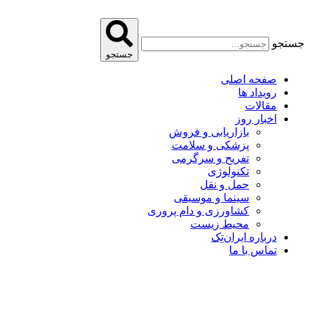
پرش
به
محتوا
جستجو
جستجو
صفحه اصلی
رویداد ها
مقالات
اخبار روز
بازاریابی و فروش
پزشکی و سلامت
تفریح و سرگرمی
تکنولوژی
حمل و نقل
سینما و موسیقی
کشاورزی و دام پروری
محیط زیست
درباره ایران‌تِک
تماس با ما