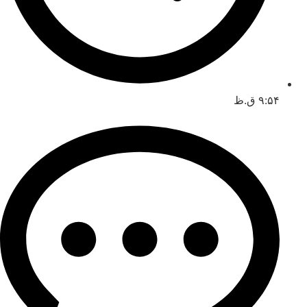
۹:۵۴ ق.ظ