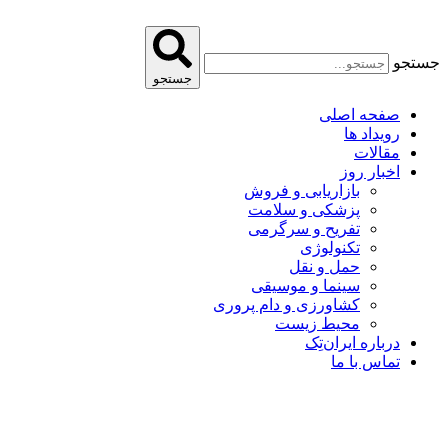
پرش
به
محتوا
جستجو
جستجو
صفحه اصلی
رویداد ها
مقالات
اخبار روز
بازاریابی و فروش
پزشکی و سلامت
تفریح و سرگرمی
تکنولوژی
حمل و نقل
سینما و موسیقی
کشاورزی و دام پروری
محیط زیست
درباره ایران‌تِک
تماس با ما