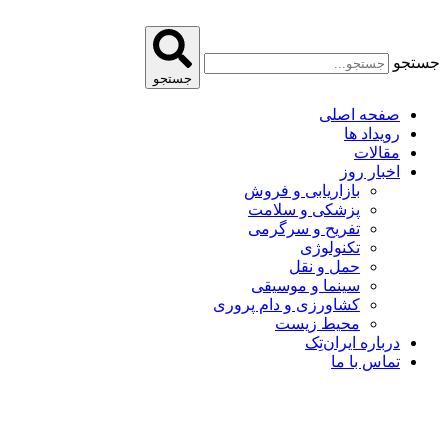
پرش
به
محتوا
جستجو
جستجو
صفحه اصلی
رویداد ها
مقالات
اخبار روز
بازاریابی و فروش
پزشکی و سلامت
تفریح و سرگرمی
تکنولوژی
حمل و نقل
سینما و موسیقی
کشاورزی و دام پروری
محیط زیست
درباره ایران‌تِک
تماس با ما