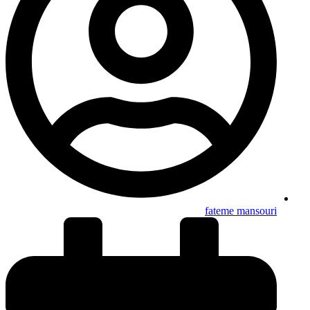
fateme mansouri