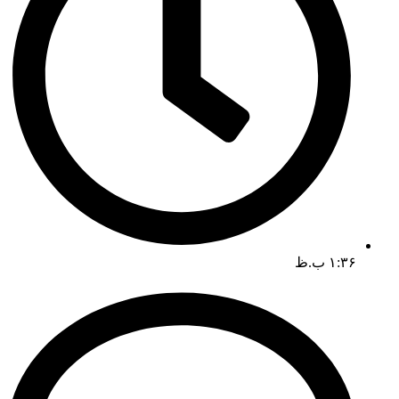
۱:۳۶ ب.ظ