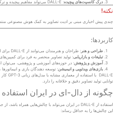
درک کانسپت‌های پیچیده
: DALL-E می‌تواند مفاهیم پیچیده و ترکیبات غیرمعمول را به تصاویر تبدیل کند. برای مثال، ترکیب حیوانات با اشیاء یا صحنه‌های خیالی.
نکته!
چندی پیش اخباری مبنی بر ادیت تصاویر به کمک هوش مصنوعی منتشر 
کاربردها:
طراحی و هنر
: طراحان و هنرمندان می‌توانند از DALL-E برای ایجاد ایده‌های جدید و تصاویر خلاقانه استفاده کنند.
تبلیغات و بازاریابی
: تولید تصاویر منحصر به فرد برای کمپین‌های ت
آموزش و پژوهش
: در حوزه‌های آموزشی و پژوهشی، می‌توان از DALL-E برای تولید تصاویر آموزشی و نمونه‌های پژوهشی استفاده ک
بازی‌های ویدئویی و انیمیشن
: توسعه ‌دهندگان بازی و انیماتورها می‌توانند از DALL-E برای تولید شخصیت‌ها و ص
DALL-E با استفاده از معماری مشابه با مدل‌های زبانی GPT-3 کار می‌کند، اما برای تولید تصاویر بهینه ‌سازی شده است. این مدل با بهره‌گیری از
توانایی تولید تصاویر دقیق و خلاقانه را دارد.
چگونه از دال-ای در ایران استفاده 
این چالش‌ها را به حداقل رساند: