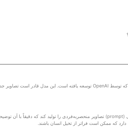
هوش مصنوعی DALL-E یکی از مدل‌های پیشرفته تولید تصاویر بوده که توسط OpenAI توسع
را دارد که ممکن است فراتر از تخیل انسان باشند.