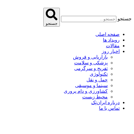
پرش
به
محتوا
جستجو
جستجو
صفحه اصلی
رویداد ها
مقالات
اخبار روز
بازاریابی و فروش
پزشکی و سلامت
تفریح و سرگرمی
تکنولوژی
حمل و نقل
سینما و موسیقی
کشاورزی و دام پروری
محیط زیست
درباره ایران‌تِک
تماس با ما