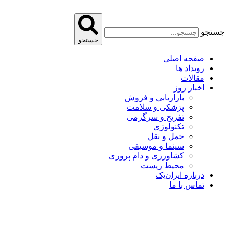
پرش
به
محتوا
جستجو
جستجو
صفحه اصلی
رویداد ها
مقالات
اخبار روز
بازاریابی و فروش
پزشکی و سلامت
تفریح و سرگرمی
تکنولوژی
حمل و نقل
سینما و موسیقی
کشاورزی و دام پروری
محیط زیست
درباره ایران‌تِک
تماس با ما