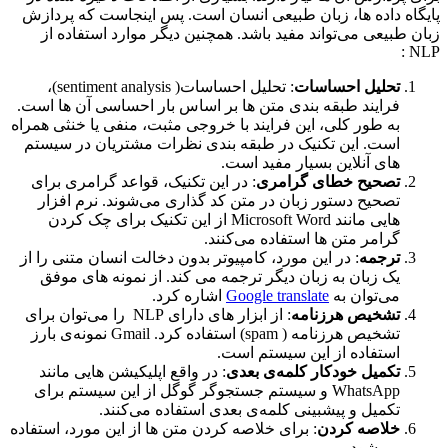
پایگاه داده ها، زبان طبیعی انسان است. پس اینجاست که پردازش
زبان طبیعی می‌تواند مفید باشد. همچنین دیگر موارد استفاده از
NLP :
تحلیل احساسات
: تحلیل احساسات( sentiment analysis)،
فرایند طبقه بندی متن ها بر اساس بار احساسی آن ها است.
به طور کلی، این فرایند با خروجی مثبت، منفی یا خنثی همراه
است. این تکنیک در طبقه بندی نظرات مشتریان در سیستم
های آنلاین بسیار مفید است.
تصحیح خطای گرامری
: در این تکنیک، قواعد گرامری برای
تصحیح دستور زبان در متن کد گذاری می‌شوند. نرم افزار
هایی مانند Microsoft Word از این تکنیک برای چک کردن
گرامر متن ها استفاده می‌‌‌‌‌‌‌کنند.
ترجمه
: در این مورد، کامپیوتر بدون دخالت انسان متنی را از
یک زبان به زبان دیگر ترجمه می کند. از نمونه های موفق
می‌توان به
Google translate
اشاره کرد.
تشخیص هرزنامه
: از ابزار های دارای NLP را می‌توان برای
تشخیص هرزنامه ( spam) استفاده کرد. Gmail نمونه‌ی بارز
استفاده از این سیستم است.
تکمیل خودکار کلمه‌ی بعدی
: در واقع اپلیکیشن هایی مانند
WhatsApp و سیستم جستجوگر گوگل از این سیستم برای
تکمیل و پیشبینی کلمه‌ی بعدی استفاده می‌کنند.
خلاصه کردن
: برای خلاصه کردن متن ها از این مورد، استفاده
می‌شود.