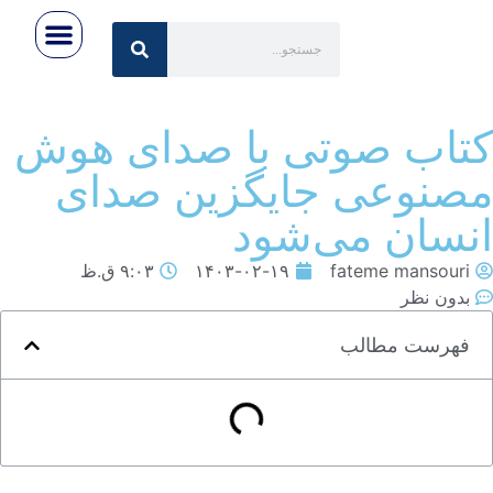
رویداد ها
تماس با ما
اخبار روز
صفحه اصلی
درباره ایران‌تِک
تاب صوتی با صدای هوش
صنوعی جایگزین صدای
نسان می‌شود
fateme mansouri
۱۴۰۳-۰۲-۱۹
۹:۰۳ ق.ظ
بدون نظر
فهرست مطالب