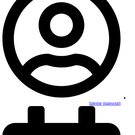
fateme mansouri