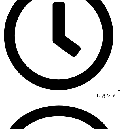
۹:۰۳ ق.ظ