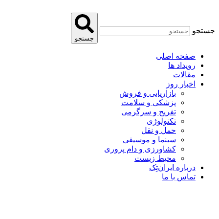
پرش
به
محتوا
جستجو
جستجو
صفحه اصلی
رویداد ها
مقالات
اخبار روز
بازاریابی و فروش
پزشکی و سلامت
تفریح و سرگرمی
تکنولوژی
حمل و نقل
سینما و موسیقی
کشاورزی و دام پروری
محیط زیست
درباره ایران‌تِک
تماس با ما