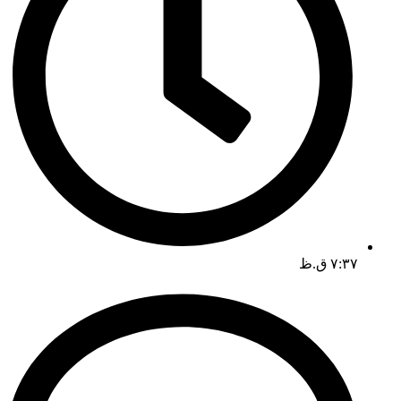
۷:۳۷ ق.ظ