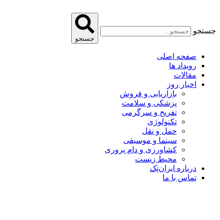
پرش
به
محتوا
جستجو
جستجو
صفحه اصلی
رویداد ها
مقالات
اخبار روز
بازاریابی و فروش
پزشکی و سلامت
تفریح و سرگرمی
تکنولوژی
حمل و نقل
سینما و موسیقی
کشاورزی و دام پروری
محیط زیست
درباره ایران‌تِک
تماس با ما