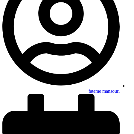
fateme mansouri