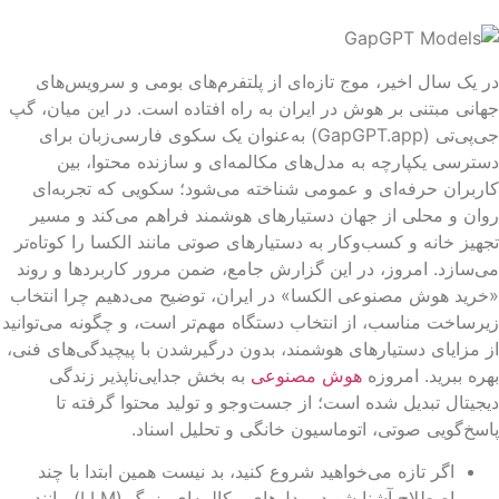
 یک سال اخیر، موج تازه‌ای از پلتفرم‌های بومی و سرویس‌های
انی مبتنی بر هوش در ایران به راه افتاده است. در این میان، گپ
جی‌پی‌تی (GapGPT.app) به‌عنوان یک سکوی فارسی‌زبان برای
ترسی یکپارچه به مدل‌های مکالمه‌ای و سازنده محتوا، بین
ربران حرفه‌ای و عمومی شناخته می‌شود؛ سکویی که تجربه‌ای
ان و محلی از جهان دستیارهای هوشمند فراهم می‌کند و مسیر
هیز خانه و کسب‌وکار به دستیارهای صوتی مانند الکسا را کوتاه‌تر
‌سازد. امروز، در این گزارش جامع، ضمن مرور کاربردها و روند
رید هوش مصنوعی الکسا» در ایران، توضیح می‌دهیم چرا انتخاب
رساخت مناسب، از انتخاب دستگاه مهم‌تر است، و چگونه می‌توانید
 مزایای دستیارهای هوشمند، بدون درگیرشدن با پیچیدگی‌های فنی،
ره ببرید. امروزه
هوش مصنوعی
به بخش جدایی‌ناپذیر زندگی
جیتال تبدیل شده است؛ از جست‌وجو و تولید محتوا گرفته تا
سخ‌گویی صوتی، اتوماسیون خانگی و تحلیل اسناد.
اگر تازه می‌خواهید شروع کنید، بد نیست همین ابتدا با چند
اصطلاح آشنا شوید. مدل‌های مکالمه‌ای بزرگ (LLM) مانند