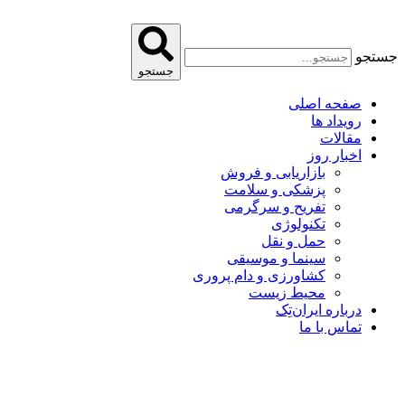
پرش
به
محتوا
جستجو
جستجو
صفحه اصلی
رویداد ها
مقالات
اخبار روز
بازاریابی و فروش
پزشکی و سلامت
تفریح و سرگرمی
تکنولوژی
حمل و نقل
سینما و موسیقی
کشاورزی و دام پروری
محیط زیست
درباره ایران‌تِک
تماس با ما