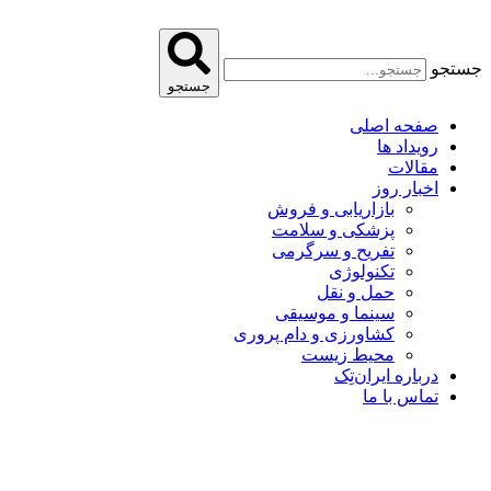
پرش
به
محتوا
جستجو
جستجو
صفحه اصلی
رویداد ها
مقالات
اخبار روز
بازاریابی و فروش
پزشکی و سلامت
تفریح و سرگرمی
تکنولوژی
حمل و نقل
سینما و موسیقی
کشاورزی و دام پروری
محیط زیست
درباره ایران‌تِک
تماس با ما